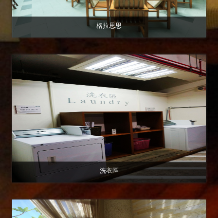
格拉思思
洗衣區