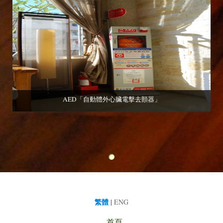
AED「自動體外心臟電擊去顫器」
繁體
|
ENG
首頁