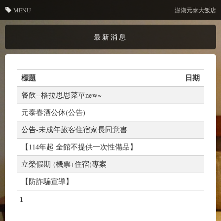
MENU
澎湖元泰大飯店
最新消息
標題
日期
餐飲--格拉思思菜單new~
元泰春酒公休(公告)
公告-未成年旅客住宿家長同意書
【114年起 全館不提供一次性備品】
立榮假期-(機票+住宿)專案
【防詐騙宣導】
1